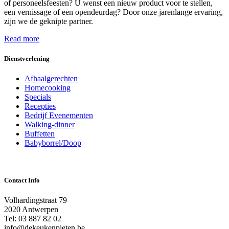
of personeelsfeesten? U wenst een nieuw product voor te stellen,
een vernissage of een opendeurdag? Door onze jarenlange ervaring,
zijn we de geknipte partner.
Read more
Dienstverlening
Afhaalgerechten
Homecooking
Specials
Recepties
Bedrijf Evenementen
Walking-dinner
Buffetten
Babyborrel/Doop
Contact Info
Volhardingstraat 79
2020 Antwerpen
Tel: 03 887 82 02
info@dekeukenpieten.be